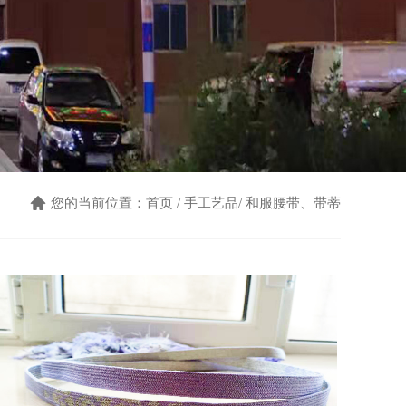
您的当前位置：
首页
/
手工艺品
/
和服腰带、带蒂